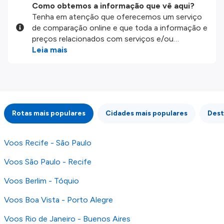
Como obtemos a informação que vê aqui?
Tenha em atenção que oferecemos um serviço
de comparação online e que toda a informação e
preços relacionados com serviços e/ou
produtos disponíveis no nosso website são
Leia mais
disponibilizados pelos nossos parceiros
externos. Fazemos o nosso melhor para lhe
mostrar informação atualizada, mas tenha em
atenção que não somos responsáveis pela
integridade ou pela precisão da informação
Rotas mais populares
Cidades mais populares
Dest
publicada, por isso verifique com atenção todas
as condições no website do parceiro antes de
fazer uma reserva. Para mais detalhes verifique
Voos Recife - São Paulo
os nossos
Termos e Condições
.
Voos São Paulo - Recife
Voos Berlim - Tóquio
Voos Boa Vista - Porto Alegre
Voos Rio de Janeiro - Buenos Aires