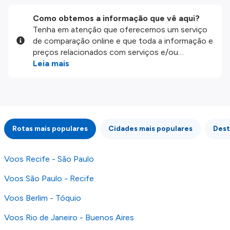
Como obtemos a informação que vê aqui?
Tenha em atenção que oferecemos um serviço
de comparação online e que toda a informação e
preços relacionados com serviços e/ou
produtos disponíveis no nosso website são
Leia mais
disponibilizados pelos nossos parceiros
externos. Fazemos o nosso melhor para lhe
mostrar informação atualizada, mas tenha em
atenção que não somos responsáveis pela
integridade ou pela precisão da informação
Rotas mais populares
Cidades mais populares
Dest
publicada, por isso verifique com atenção todas
as condições no website do parceiro antes de
fazer uma reserva. Para mais detalhes verifique
Voos Recife - São Paulo
os nossos
Termos e Condições
.
Voos São Paulo - Recife
Voos Berlim - Tóquio
Voos Rio de Janeiro - Buenos Aires