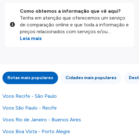
Como obtemos a informação que vê aqui?
Tenha em atenção que oferecemos um serviço
de comparação online e que toda a informação e
preços relacionados com serviços e/ou
produtos disponíveis no nosso website são
Leia mais
disponibilizados pelos nossos parceiros
externos. Fazemos o nosso melhor para lhe
mostrar informação atualizada, mas tenha em
atenção que não somos responsáveis pela
integridade ou pela precisão da informação
Rotas mais populares
Cidades mais populares
Dest
publicada, por isso verifique com atenção todas
as condições no website do parceiro antes de
fazer uma reserva. Para mais detalhes verifique
Voos Recife - São Paulo
os nossos
Termos e Condições
.
Voos São Paulo - Recife
Voos Rio de Janeiro - Buenos Aires
Voos Boa Vista - Porto Alegre