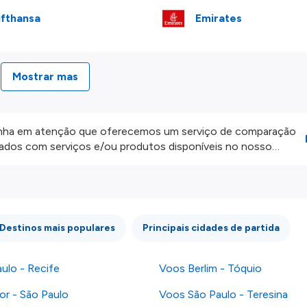
fthansa
Emirates
Mostrar mas
ha em atenção que oferecemos um serviço de comparação
onados com serviços e/ou produtos disponíveis no nosso
iros externos. Fazemos o nosso melhor para lhe mostrar
e não somos responsáveis pela integridade ou pela precisão
 atenção todas as condições no website do parceiro antes de
os nossos
Termos e Condições
.
Destinos mais populares
Principais cidades de partida
ulo - Recife
Voos Berlim - Tóquio
or - São Paulo
Voos São Paulo - Teresina