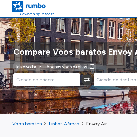
Powered by Jetcost
Compare Voos baratos Envoy 
Ida e volta
Apenas voos diretos
Voos baratos
Linhas Aéreas
Envoy Air