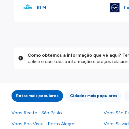
KLM
Lu
Como obtemos a informação que vê aqui?
Ten
online e que toda a informação e preços relaci
website são disponibilizados pelos nossos parce
informação atualizada, mas tenha em atenção qu
da informação publicada, por isso verifique com
fazer uma reserva. Para mais detalhes verifique 
Rotas mais populares
Cidades mais populares
Voos Recife - São Paulo
Voos São Pa
Voos Boa Vista - Porto Alegre
Voos Salvad