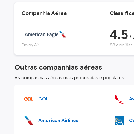
Companhia Aérea
Classific
4.5
/ 
Envoy Air
88 opiniões
Outras companhias aéreas
As companhias aéreas mais procuradas e populares
GOL
Av
American Airlines
Co