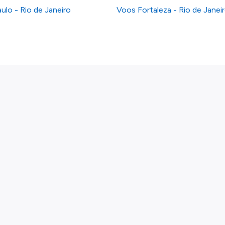
ulo - Rio de Janeiro
Voos Fortaleza - Rio de Janei
Links
Voos por país