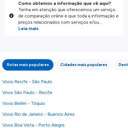
Como obtemos a informação que vê aqui?
Tenha em atenção que oferecemos um serviço
de comparação online e que toda a informação e
preços relacionados com serviços e/ou
produtos disponíveis no nosso website são
Leia mais
disponibilizados pelos nossos parceiros
externos. Fazemos o nosso melhor para lhe
mostrar informação atualizada, mas tenha em
atenção que não somos responsáveis pela
integridade ou pela precisão da informação
Rotas mais populares
Cidades mais populares
Dest
publicada, por isso verifique com atenção todas
as condições no website do parceiro antes de
fazer uma reserva. Para mais detalhes verifique
Voos Recife - São Paulo
os nossos
Termos e Condições
.
Voos São Paulo - Recife
Voos Berlim - Tóquio
Voos Rio de Janeiro - Buenos Aires
Voos Boa Vista - Porto Alegre