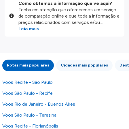
Como obtemos a informação que vê aqui?
Tenha em atenção que oferecemos um serviço
de comparação online e que toda a informação e
preços relacionados com serviços e/ou
produtos disponíveis no nosso website são
Leia mais
disponibilizados pelos nossos parceiros
externos. Fazemos o nosso melhor para lhe
mostrar informação atualizada, mas tenha em
atenção que não somos responsáveis pela
integridade ou pela precisão da informação
Rotas mais populares
Cidades mais populares
Dest
publicada, por isso verifique com atenção todas
as condições no website do parceiro antes de
fazer uma reserva. Para mais detalhes verifique
Voos Recife - São Paulo
os nossos
Termos e Condições
.
Voos São Paulo - Recife
Voos Rio de Janeiro - Buenos Aires
Voos São Paulo - Teresina
Voos Recife - Florianópolis