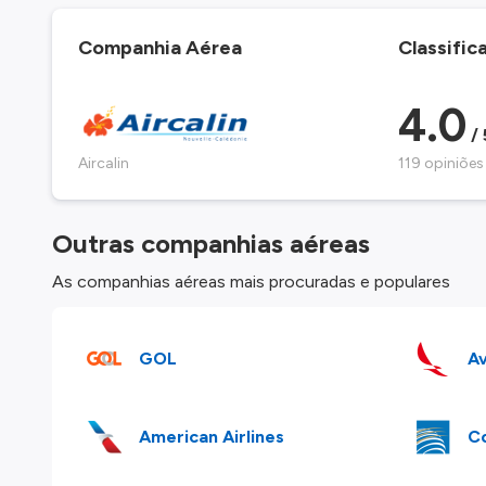
Companhia Aérea
Classific
4.0
/ 
Aircalin
119 opiniões
Outras companhias aéreas
As companhias aéreas mais procuradas e populares
GOL
Av
American Airlines
Co