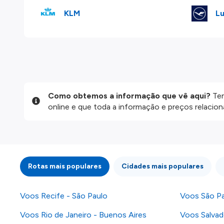
KLM
Lu
Como obtemos a informação que vê aqui?
Ten
online e que toda a informação e preços relaci
website são disponibilizados pelos nossos parce
informação atualizada, mas tenha em atenção qu
da informação publicada, por isso verifique com
fazer uma reserva. Para mais detalhes verifique 
Rotas mais populares
Cidades mais populares
Voos Recife - São Paulo
Voos São Pa
Voos Rio de Janeiro - Buenos Aires
Voos Salvad