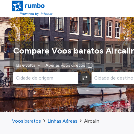
Powered by Jetcost
Compare Voos baratos Aircali
Ida e volta
Apenas voos diretos
Voos baratos
Linhas Aéreas
Aircalin