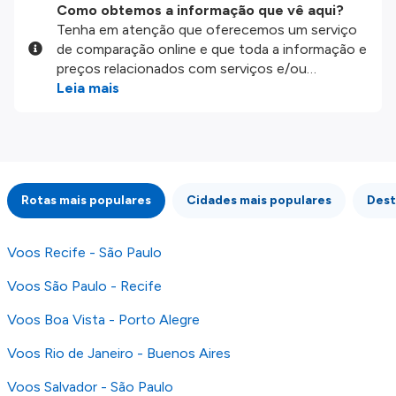
Como obtemos a informação que vê aqui?
Tenha em atenção que oferecemos um serviço
de comparação online e que toda a informação e
preços relacionados com serviços e/ou
produtos disponíveis no nosso website são
Leia mais
disponibilizados pelos nossos parceiros
externos. Fazemos o nosso melhor para lhe
mostrar informação atualizada, mas tenha em
atenção que não somos responsáveis pela
integridade ou pela precisão da informação
Rotas mais populares
Cidades mais populares
Dest
publicada, por isso verifique com atenção todas
as condições no website do parceiro antes de
fazer uma reserva. Para mais detalhes verifique
Voos Recife - São Paulo
os nossos
Termos e Condições
.
Voos São Paulo - Recife
Voos Boa Vista - Porto Alegre
Voos Rio de Janeiro - Buenos Aires
Voos Salvador - São Paulo