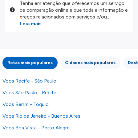
Tenha em atenção que oferecemos um serviço
de comparação online e que toda a informação e
preços relacionados com serviços e/ou
produtos disponíveis no nosso website são
Leia mais
disponibilizados pelos nossos parceiros
externos. Fazemos o nosso melhor para lhe
mostrar informação atualizada, mas tenha em
atenção que não somos responsáveis pela
integridade ou pela precisão da informação
Rotas mais populares
Cidades mais populares
Dest
publicada, por isso verifique com atenção todas
as condições no website do parceiro antes de
fazer uma reserva. Para mais detalhes verifique
Voos Recife - São Paulo
os nossos
Termos e Condições
.
Voos São Paulo - Recife
Voos Berlim - Tóquio
Voos Rio de Janeiro - Buenos Aires
Voos Boa Vista - Porto Alegre