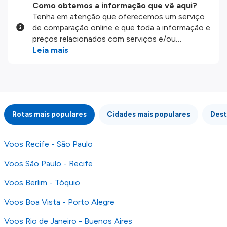
Como obtemos a informação que vê aqui?
Tenha em atenção que oferecemos um serviço
de comparação online e que toda a informação e
preços relacionados com serviços e/ou
produtos disponíveis no nosso website são
Leia mais
disponibilizados pelos nossos parceiros
externos. Fazemos o nosso melhor para lhe
mostrar informação atualizada, mas tenha em
atenção que não somos responsáveis pela
integridade ou pela precisão da informação
Rotas mais populares
Cidades mais populares
Dest
publicada, por isso verifique com atenção todas
as condições no website do parceiro antes de
fazer uma reserva. Para mais detalhes verifique
Voos Recife - São Paulo
os nossos
Termos e Condições
.
Voos São Paulo - Recife
Voos Berlim - Tóquio
Voos Boa Vista - Porto Alegre
Voos Rio de Janeiro - Buenos Aires