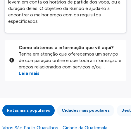
levem em conta os horários de partida dos voos, ou a
duração deles. O objetivo da Rumbo é ajudá-lo a
encontrar o melhor preço com os requisitos
especificados.
Como obtemos a informação que vê aqui?
Tenha em atenção que oferecemos um serviço
de comparação online e que toda a informação e
preços relacionados com serviços e/ou
produtos disponíveis no nosso website são
Leia mais
disponibilizados pelos nossos parceiros
externos. Fazemos o nosso melhor para lhe
mostrar informação atualizada, mas tenha em
atenção que não somos responsáveis pela
integridade ou pela precisão da informação
Rotas mais populares
Cidades mais populares
Dest
publicada, por isso verifique com atenção todas
as condições no website do parceiro antes de
fazer uma reserva. Para mais detalhes verifique
Voos São Paulo Guarulhos - Cidade da Guatemala