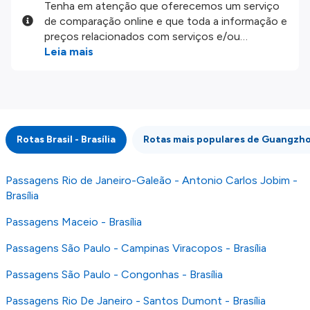
Tenha em atenção que oferecemos um serviço
de comparação online e que toda a informação e
preços relacionados com serviços e/ou
produtos disponíveis no nosso website são
Leia mais
disponibilizados pelos nossos parceiros
externos. Fazemos o nosso melhor para lhe
mostrar informação atualizada, mas tenha em
atenção que não somos responsáveis pela
integridade ou pela precisão da informação
Rotas Brasil - Brasília
Rotas mais populares de Guangzh
publicada, por isso verifique com atenção todas
as condições no website do parceiro antes de
fazer uma reserva. Para mais detalhes verifique
Passagens Rio de Janeiro-Galeão - Antonio Carlos Jobim -
os nossos
Termos e Condições
.
Brasília
Passagens Maceio - Brasília
Passagens São Paulo - Campinas Viracopos - Brasília
Passagens São Paulo - Congonhas - Brasília
Passagens Rio De Janeiro - Santos Dumont - Brasília