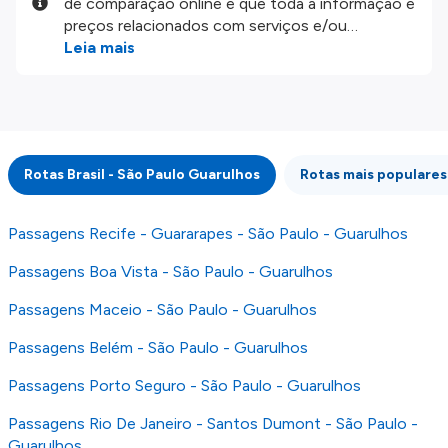
de comparação online e que toda a informação e
preços relacionados com serviços e/ou
produtos disponíveis no nosso website são
Leia mais
disponibilizados pelos nossos parceiros
externos. Fazemos o nosso melhor para lhe
mostrar informação atualizada, mas tenha em
atenção que não somos responsáveis pela
integridade ou pela precisão da informação
Rotas Brasil - São Paulo Guarulhos
Rotas mais populares
publicada, por isso verifique com atenção todas
as condições no website do parceiro antes de
fazer uma reserva. Para mais detalhes verifique
Passagens Recife - Guararapes - São Paulo - Guarulhos
os nossos
Termos e Condições
.
Passagens Boa Vista - São Paulo - Guarulhos
Passagens Maceio - São Paulo - Guarulhos
Passagens Belém - São Paulo - Guarulhos
Passagens Porto Seguro - São Paulo - Guarulhos
Passagens Rio De Janeiro - Santos Dumont - São Paulo -
Guarulhos