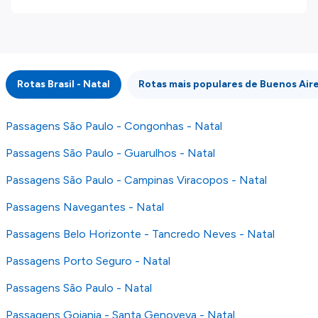
disponibilizados pelos nossos parceiros
externos. Fazemos o nosso melhor para lhe
mostrar informação atualizada, mas tenha em
atenção que não somos responsáveis pela
integridade ou pela precisão da informação
Rotas Brasil - Natal
Rotas mais populares de Buenos Ai
publicada, por isso verifique com atenção todas
as condições no website do parceiro antes de
fazer uma reserva. Para mais detalhes verifique
Passagens São Paulo - Congonhas - Natal
os nossos
Termos e Condições
.
Passagens São Paulo - Guarulhos - Natal
Passagens São Paulo - Campinas Viracopos - Natal
Passagens Navegantes - Natal
Passagens Belo Horizonte - Tancredo Neves - Natal
Passagens Porto Seguro - Natal
Passagens São Paulo - Natal
Passagens Goiania - Santa Genoveva - Natal