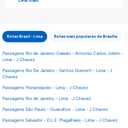
produtos disponíveis no nosso website são
Leia mais
disponibilizados pelos nossos parceiros
externos. Fazemos o nosso melhor para lhe
mostrar informação atualizada, mas tenha em
atenção que não somos responsáveis pela
integridade ou pela precisão da informação
Rotas Brasil - Lima
Rotas mais populares de Brasília
publicada, por isso verifique com atenção todas
as condições no website do parceiro antes de
fazer uma reserva. Para mais detalhes verifique
Passagens Rio de Janeiro-Galeão - Antonio Carlos Jobim -
os nossos
Termos e Condições
.
Lima - J Chavez
Passagens Rio De Janeiro - Santos Dumont - Lima - J
Chavez
Passagens Florianópolis - Lima - J Chavez
Passagens Rio de Janeiro - Lima - J Chavez
Passagens São Paulo - Guarulhos - Lima - J Chavez
Passagens Salvador - D.L.E. Magalhaes - Lima - J Chavez