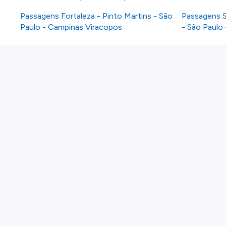
Passagens Fortaleza - Pinto Martins - São
Passagens S
Paulo - Campinas Viracopos
- São Paulo
Sobre nós
Política de privacidade
Política de cookies
Gerir cookies