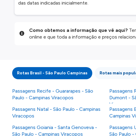
das datas indicadas inicialmente.
Como obtemos a informação que vê aqui?
Ten
online e que toda a informação e preços relaci
website são disponibilizados pelos nossos parce
informação atualizada, mas tenha em atenção qu
da informação publicada, por isso verifique com
fazer uma reserva. Para mais detalhes verifique 
Rotas Brasil - São Paulo Campinas
Rotas mais popul
Passagens Recife - Guararapes - São
Passagens R
Paulo - Campinas Viracopos
Dumont - Sã
Viracopos
Passagens Natal - São Paulo - Campinas
Passagens B
Viracopos
Campinas V
Passagens Goiania - Santa Genoveva -
Passagens U
São Paulo - Campinas Viracopos
São Paulo -