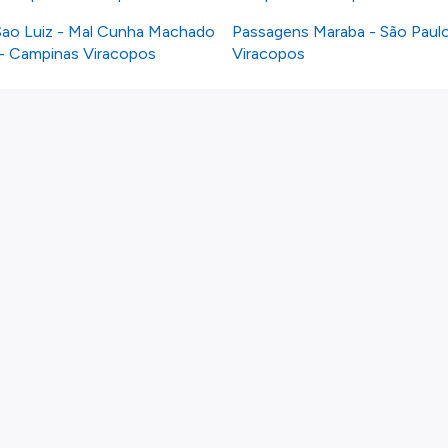
ao Luiz - Mal Cunha Machado
Passagens Maraba - São Paul
 - Campinas Viracopos
Viracopos
Links
Voos por país
Linhas Aéreas