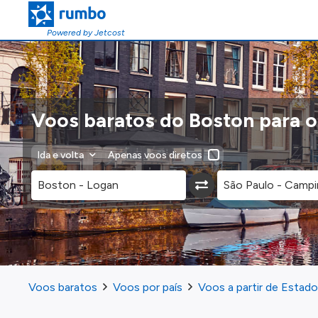
Powered by Jetcost
Voos baratos do Boston para 
Ida e volta
Apenas voos diretos
Voos baratos
Voos por país
Voos a partir de Estad