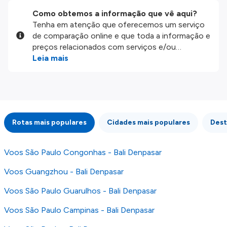
Como obtemos a informação que vê aqui?
Tenha em atenção que oferecemos um serviço
de comparação online e que toda a informação e
preços relacionados com serviços e/ou
produtos disponíveis no nosso website são
Leia mais
disponibilizados pelos nossos parceiros
externos. Fazemos o nosso melhor para lhe
mostrar informação atualizada, mas tenha em
atenção que não somos responsáveis pela
integridade ou pela precisão da informação
Rotas mais populares
Cidades mais populares
Dest
publicada, por isso verifique com atenção todas
as condições no website do parceiro antes de
fazer uma reserva. Para mais detalhes verifique
Voos São Paulo Congonhas - Bali Denpasar
os nossos
Termos e Condições
.
Voos Guangzhou - Bali Denpasar
Voos São Paulo Guarulhos - Bali Denpasar
Voos São Paulo Campinas - Bali Denpasar