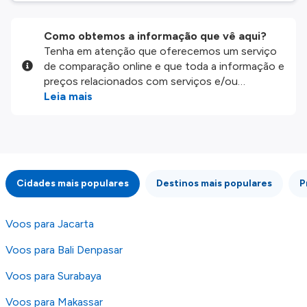
Como obtemos a informação que vê aqui?
Tenha em atenção que oferecemos um serviço
de comparação online e que toda a informação e
preços relacionados com serviços e/ou
produtos disponíveis no nosso website são
Leia mais
disponibilizados pelos nossos parceiros
externos. Fazemos o nosso melhor para lhe
mostrar informação atualizada, mas tenha em
atenção que não somos responsáveis pela
integridade ou pela precisão da informação
Cidades mais populares
Destinos mais populares
P
publicada, por isso verifique com atenção todas
as condições no website do parceiro antes de
fazer uma reserva. Para mais detalhes verifique
Voos para Jacarta
os nossos
Termos e Condições
.
Voos para Bali Denpasar
Voos para Surabaya
Voos para Makassar