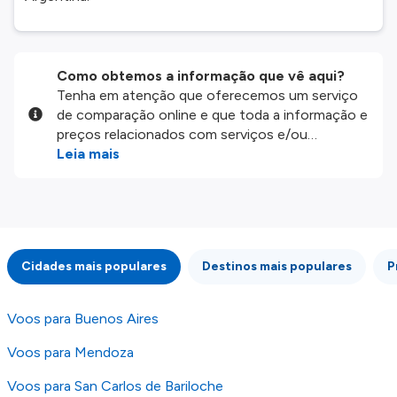
Como obtemos a informação que vê aqui?
Tenha em atenção que oferecemos um serviço
de comparação online e que toda a informação e
preços relacionados com serviços e/ou
produtos disponíveis no nosso website são
Leia mais
disponibilizados pelos nossos parceiros
externos. Fazemos o nosso melhor para lhe
mostrar informação atualizada, mas tenha em
atenção que não somos responsáveis pela
integridade ou pela precisão da informação
Cidades mais populares
Destinos mais populares
P
publicada, por isso verifique com atenção todas
as condições no website do parceiro antes de
fazer uma reserva. Para mais detalhes verifique
Voos para Buenos Aires
os nossos
Termos e Condições
.
Voos para Mendoza
Voos para San Carlos de Bariloche