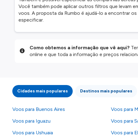
Você também pode aplicar outros filtros que levam em
voos. A proposta da Rumbo é ajudá-lo a encontrar o
especificar.
Como obtemos a informação que vê aqui?
Ten
online e que toda a informação e preços relaci
website são disponibilizados pelos nossos parce
informação atualizada, mas tenha em atenção qu
da informação publicada, por isso verifique com
fazer uma reserva. Para mais detalhes verifique 
Cidades mais populares
Destinos mais populares
Voos para Buenos Aires
Voos para 
Voos para Iguazu
Voos para S
Voos para Ushuaia
Voos para E