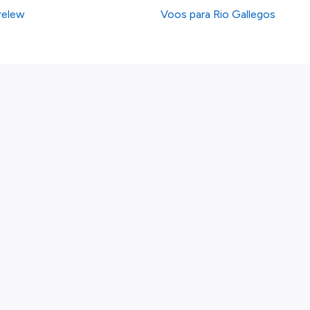
relew
Voos para Rio Gallegos
Links
Voos por país
Linhas Aéreas