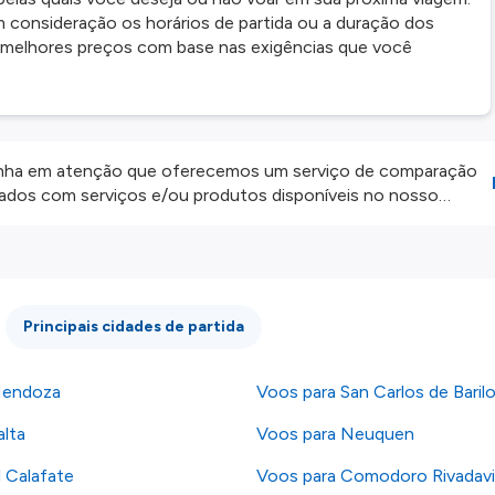
 consideração os horários de partida ou a duração dos
s melhores preços com base nas exigências que você
ha em atenção que oferecemos um serviço de comparação
onados com serviços e/ou produtos disponíveis no nosso
iros externos. Fazemos o nosso melhor para lhe mostrar
e não somos responsáveis pela integridade ou pela precisão
 atenção todas as condições no website do parceiro antes de
os nossos
Termos e Condições
.
Principais cidades de partida
Mendoza
Voos para San Carlos de Baril
alta
Voos para Neuquen
l Calafate
Voos para Comodoro Rivadavi