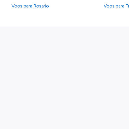
Voos para Rosario
Voos para T
Sobre nós
Política de privacidade
Política de cookies
Gerir cookies