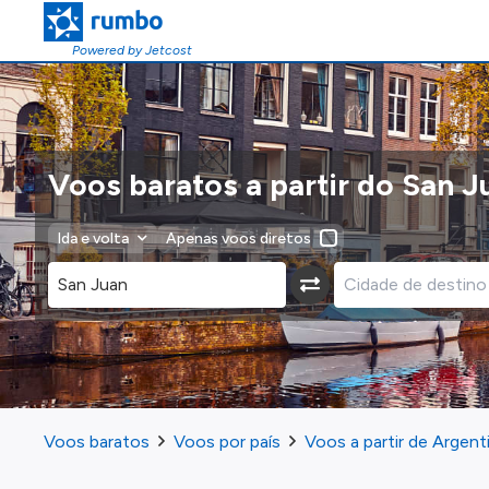
Powered by Jetcost
Voos baratos a partir do San J
Ida e volta
Apenas voos diretos
Voos baratos
Voos por país
Voos a partir de Argent