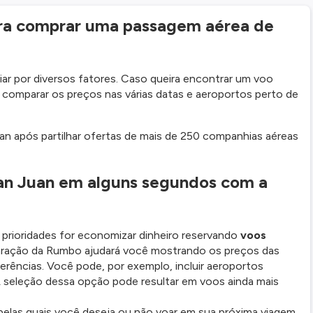
ara comprar uma passagem aérea de
r por diversos fatores. Caso queira encontrar um voo
a comparar os preços nas várias datas e aeroportos perto de
an após partilhar ofertas de mais de 250 companhias aéreas
San Juan em alguns segundos com a
 prioridades for economizar dinheiro reservando
voos
ração da Rumbo ajudará você mostrando os preços das
rências. Você pode, por exemplo, incluir aeroportos
 A seleção dessa opção pode resultar em voos ainda mais
pelas quais você deseja ou não voar em sua próxima viagem.