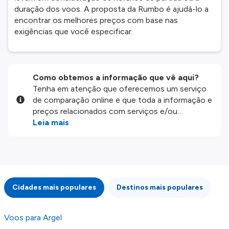
duração dos voos. A proposta da Rumbo é ajudá-lo a
encontrar os melhores preços com base nas
exigências que você especificar.
Como obtemos a informação que vê aqui?
Tenha em atenção que oferecemos um serviço
de comparação online e que toda a informação e
preços relacionados com serviços e/ou
produtos disponíveis no nosso website são
Leia mais
disponibilizados pelos nossos parceiros
externos. Fazemos o nosso melhor para lhe
mostrar informação atualizada, mas tenha em
atenção que não somos responsáveis pela
integridade ou pela precisão da informação
Cidades mais populares
Destinos mais populares
publicada, por isso verifique com atenção todas
as condições no website do parceiro antes de
fazer uma reserva. Para mais detalhes verifique
Voos para Argel
os nossos
Termos e Condições
.