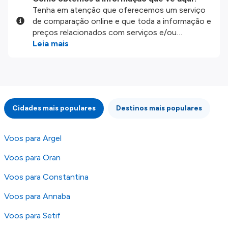
Tenha em atenção que oferecemos um serviço
de comparação online e que toda a informação e
preços relacionados com serviços e/ou
produtos disponíveis no nosso website são
Leia mais
disponibilizados pelos nossos parceiros
externos. Fazemos o nosso melhor para lhe
mostrar informação atualizada, mas tenha em
atenção que não somos responsáveis pela
integridade ou pela precisão da informação
Cidades mais populares
Destinos mais populares
publicada, por isso verifique com atenção todas
as condições no website do parceiro antes de
fazer uma reserva. Para mais detalhes verifique
Voos para Argel
os nossos
Termos e Condições
.
Voos para Oran
Voos para Constantina
Voos para Annaba
Voos para Setif