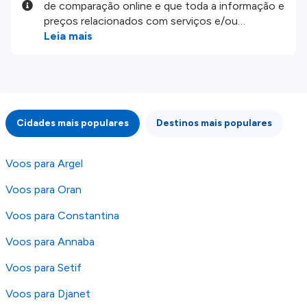
de comparação online e que toda a informação e
preços relacionados com serviços e/ou
produtos disponíveis no nosso website são
Leia mais
disponibilizados pelos nossos parceiros
externos. Fazemos o nosso melhor para lhe
mostrar informação atualizada, mas tenha em
atenção que não somos responsáveis pela
integridade ou pela precisão da informação
Cidades mais populares
Destinos mais populares
publicada, por isso verifique com atenção todas
as condições no website do parceiro antes de
fazer uma reserva. Para mais detalhes verifique
Voos para Argel
os nossos
Termos e Condições
.
Voos para Oran
Voos para Constantina
Voos para Annaba
Voos para Setif
Voos para Djanet