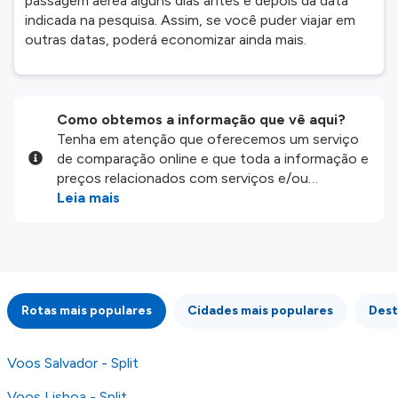
passagem aérea alguns dias antes e depois da data
indicada na pesquisa. Assim, se você puder viajar em
outras datas, poderá economizar ainda mais.
Como obtemos a informação que vê aqui?
Tenha em atenção que oferecemos um serviço
de comparação online e que toda a informação e
preços relacionados com serviços e/ou
produtos disponíveis no nosso website são
Leia mais
disponibilizados pelos nossos parceiros
externos. Fazemos o nosso melhor para lhe
mostrar informação atualizada, mas tenha em
atenção que não somos responsáveis pela
integridade ou pela precisão da informação
Rotas mais populares
Cidades mais populares
Dest
publicada, por isso verifique com atenção todas
as condições no website do parceiro antes de
fazer uma reserva. Para mais detalhes verifique
Voos Salvador - Split
os nossos
Termos e Condições
.
Voos Lisboa - Split