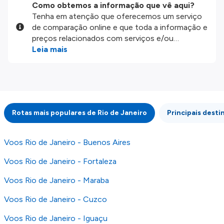
Como obtemos a informação que vê aqui?
Tenha em atenção que oferecemos um serviço
de comparação online e que toda a informação e
preços relacionados com serviços e/ou
produtos disponíveis no nosso website são
Leia mais
disponibilizados pelos nossos parceiros
externos. Fazemos o nosso melhor para lhe
mostrar informação atualizada, mas tenha em
atenção que não somos responsáveis pela
integridade ou pela precisão da informação
Rotas mais populares de Rio de Janeiro
Principais desti
publicada, por isso verifique com atenção todas
as condições no website do parceiro antes de
fazer uma reserva. Para mais detalhes verifique
Voos Rio de Janeiro - Buenos Aires
os nossos
Termos e Condições
.
Voos Rio de Janeiro - Fortaleza
Voos Rio de Janeiro - Maraba
Voos Rio de Janeiro - Cuzco
Voos Rio de Janeiro - Iguaçu