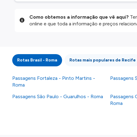
Como obtemos a informação que vê aqui?
Ten
online e que toda a informação e preços relaci
website são disponibilizados pelos nossos parce
informação atualizada, mas tenha em atenção qu
da informação publicada, por isso verifique com
fazer uma reserva. Para mais detalhes verifique 
Rotas Brasil - Roma
Rotas mais populares de Recife
Passagens Fortaleza - Pinto Martins -
Passagens S
Roma
Passagens São Paulo - Guarulhos - Roma
Passagens G
Roma