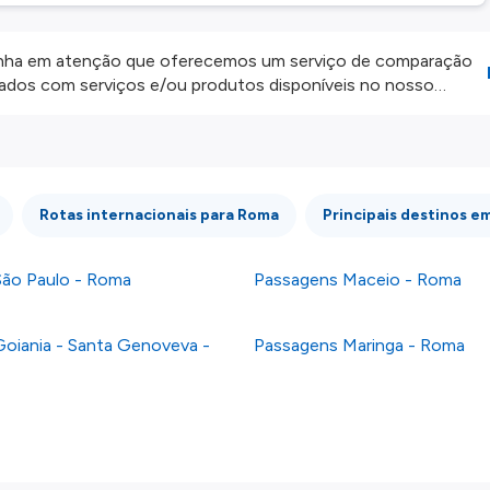
ha em atenção que oferecemos um serviço de comparação
onados com serviços e/ou produtos disponíveis no nosso
iros externos. Fazemos o nosso melhor para lhe mostrar
e não somos responsáveis pela integridade ou pela precisão
 atenção todas as condições no website do parceiro antes de
os nossos
Termos e Condições
.
Rotas internacionais para Roma
Principais destinos em
ão Paulo - Roma
Passagens Maceio - Roma
oiania - Santa Genoveva -
Passagens Maringa - Roma