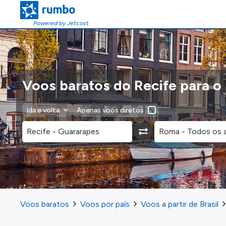
Powered by Jetcost
Voos baratos do Recife para 
Ida e volta
Apenas voos diretos
Voos baratos
Voos por país
Voos a partir de Brasil