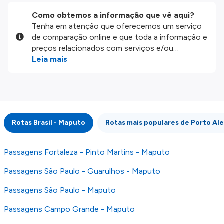
Como obtemos a informação que vê aqui?
Tenha em atenção que oferecemos um serviço
de comparação online e que toda a informação e
preços relacionados com serviços e/ou
produtos disponíveis no nosso website são
Leia mais
disponibilizados pelos nossos parceiros
externos. Fazemos o nosso melhor para lhe
mostrar informação atualizada, mas tenha em
atenção que não somos responsáveis pela
integridade ou pela precisão da informação
Rotas Brasil - Maputo
Rotas mais populares de Porto Al
publicada, por isso verifique com atenção todas
as condições no website do parceiro antes de
fazer uma reserva. Para mais detalhes verifique
Passagens Fortaleza - Pinto Martins - Maputo
os nossos
Termos e Condições
.
Passagens São Paulo - Guarulhos - Maputo
Passagens São Paulo - Maputo
Passagens Campo Grande - Maputo