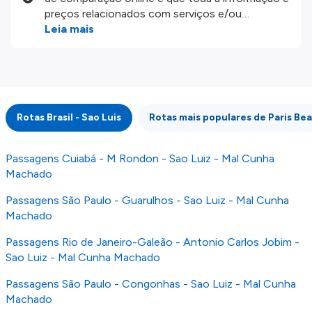
preços relacionados com serviços e/ou
produtos disponíveis no nosso website são
Leia mais
disponibilizados pelos nossos parceiros
externos. Fazemos o nosso melhor para lhe
mostrar informação atualizada, mas tenha em
atenção que não somos responsáveis pela
integridade ou pela precisão da informação
Rotas Brasil - Sao Luis
Rotas mais populares de Paris Be
publicada, por isso verifique com atenção todas
as condições no website do parceiro antes de
fazer uma reserva. Para mais detalhes verifique
Passagens Cuiabá - M Rondon - Sao Luiz - Mal Cunha
os nossos
Termos e Condições
.
Machado
Passagens São Paulo - Guarulhos - Sao Luiz - Mal Cunha
Machado
Passagens Rio de Janeiro-Galeão - Antonio Carlos Jobim -
Sao Luiz - Mal Cunha Machado
Passagens São Paulo - Congonhas - Sao Luiz - Mal Cunha
Machado