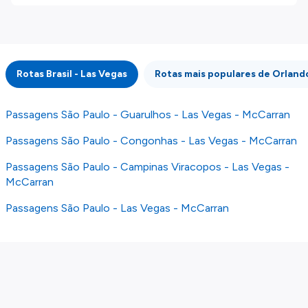
disponibilizados pelos nossos parceiros
externos. Fazemos o nosso melhor para lhe
mostrar informação atualizada, mas tenha em
atenção que não somos responsáveis pela
integridade ou pela precisão da informação
Rotas Brasil - Las Vegas
Rotas mais populares de Orland
publicada, por isso verifique com atenção todas
as condições no website do parceiro antes de
fazer uma reserva. Para mais detalhes verifique
Passagens São Paulo - Guarulhos - Las Vegas - McCarran
os nossos
Termos e Condições
.
Passagens São Paulo - Congonhas - Las Vegas - McCarran
Passagens São Paulo - Campinas Viracopos - Las Vegas -
McCarran
Passagens São Paulo - Las Vegas - McCarran