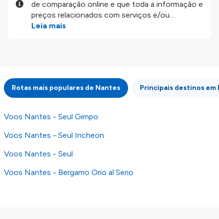
de comparação online e que toda a informação e
preços relacionados com serviços e/ou
produtos disponíveis no nosso website são
Leia mais
disponibilizados pelos nossos parceiros
externos. Fazemos o nosso melhor para lhe
mostrar informação atualizada, mas tenha em
atenção que não somos responsáveis pela
integridade ou pela precisão da informação
Rotas mais populares de Nantes
Principais destinos em 
publicada, por isso verifique com atenção todas
as condições no website do parceiro antes de
fazer uma reserva. Para mais detalhes verifique
Voos Nantes - Seul Gimpo
os nossos
Termos e Condições
.
Voos Nantes - Seul Incheon
Voos Nantes - Seul
Voos Nantes - Bergamo Orio al Serio