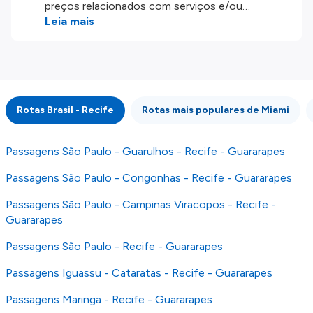
preços relacionados com serviços e/ou
produtos disponíveis no nosso website são
Leia mais
disponibilizados pelos nossos parceiros
externos. Fazemos o nosso melhor para lhe
mostrar informação atualizada, mas tenha em
atenção que não somos responsáveis pela
integridade ou pela precisão da informação
Rotas Brasil - Recife
Rotas mais populares de Miami
publicada, por isso verifique com atenção todas
as condições no website do parceiro antes de
fazer uma reserva. Para mais detalhes verifique
Passagens São Paulo - Guarulhos - Recife - Guararapes
os nossos
Termos e Condições
.
Passagens São Paulo - Congonhas - Recife - Guararapes
Passagens São Paulo - Campinas Viracopos - Recife -
Guararapes
Passagens São Paulo - Recife - Guararapes
Passagens Iguassu - Cataratas - Recife - Guararapes
Passagens Maringa - Recife - Guararapes