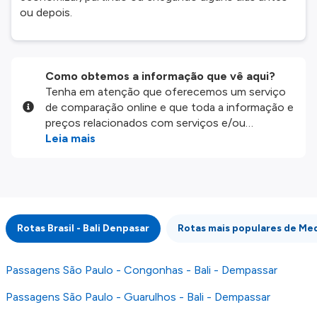
ou depois.
Como obtemos a informação que vê aqui?
Tenha em atenção que oferecemos um serviço
de comparação online e que toda a informação e
preços relacionados com serviços e/ou
produtos disponíveis no nosso website são
Leia mais
disponibilizados pelos nossos parceiros
externos. Fazemos o nosso melhor para lhe
mostrar informação atualizada, mas tenha em
atenção que não somos responsáveis pela
integridade ou pela precisão da informação
Rotas Brasil - Bali Denpasar
Rotas mais populares de Med
publicada, por isso verifique com atenção todas
as condições no website do parceiro antes de
fazer uma reserva. Para mais detalhes verifique
Passagens São Paulo - Congonhas - Bali - Dempassar
os nossos
Termos e Condições
.
Passagens São Paulo - Guarulhos - Bali - Dempassar