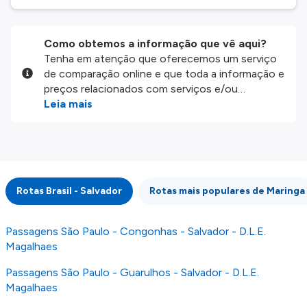
Como obtemos a informação que vê aqui?
Tenha em atenção que oferecemos um serviço
de comparação online e que toda a informação e
preços relacionados com serviços e/ou
produtos disponíveis no nosso website são
Leia mais
disponibilizados pelos nossos parceiros
externos. Fazemos o nosso melhor para lhe
mostrar informação atualizada, mas tenha em
atenção que não somos responsáveis pela
integridade ou pela precisão da informação
Rotas Brasil - Salvador
Rotas mais populares de Maringa
publicada, por isso verifique com atenção todas
as condições no website do parceiro antes de
fazer uma reserva. Para mais detalhes verifique
Passagens São Paulo - Congonhas - Salvador - D.L.E.
os nossos
Termos e Condições
.
Magalhaes
Passagens São Paulo - Guarulhos - Salvador - D.L.E.
Magalhaes