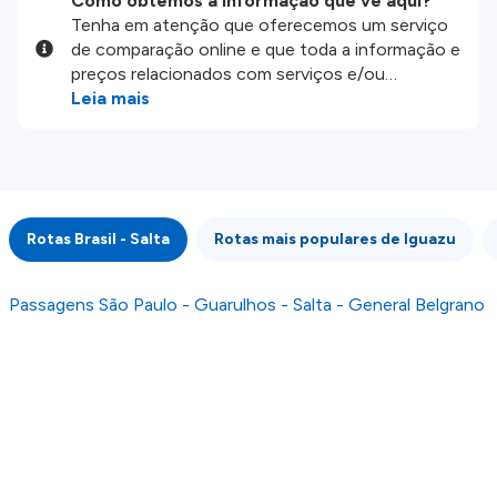
Como obtemos a informação que vê aqui?
Tenha em atenção que oferecemos um serviço
de comparação online e que toda a informação e
preços relacionados com serviços e/ou
produtos disponíveis no nosso website são
Leia mais
disponibilizados pelos nossos parceiros
externos. Fazemos o nosso melhor para lhe
mostrar informação atualizada, mas tenha em
atenção que não somos responsáveis pela
integridade ou pela precisão da informação
Rotas Brasil - Salta
Rotas mais populares de Iguazu
publicada, por isso verifique com atenção todas
as condições no website do parceiro antes de
fazer uma reserva. Para mais detalhes verifique
Passagens São Paulo - Guarulhos - Salta - General Belgrano
os nossos
Termos e Condições
.