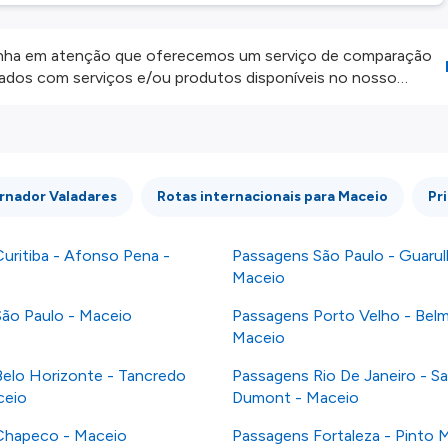
ha em atenção que oferecemos um serviço de comparação
onados com serviços e/ou produtos disponíveis no nosso
iros externos. Fazemos o nosso melhor para lhe mostrar
e não somos responsáveis pela integridade ou pela precisão
 atenção todas as condições no website do parceiro antes de
os nossos
Termos e Condições
.
rnador Valadares
Rotas internacionais para Maceio
Pr
uritiba - Afonso Pena -
Passagens São Paulo - Guarul
Maceio
ão Paulo - Maceio
Passagens Porto Velho - Bel
Maceio
elo Horizonte - Tancredo
Passagens Rio De Janeiro - S
ceio
Dumont - Maceio
Chapeco - Maceio
Passagens Fortaleza - Pinto M