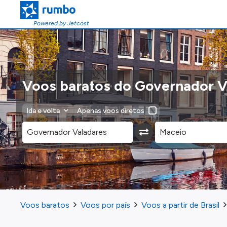
Powered by Jetcost
Voos baratos do Governador V
Ida e volta
Apenas voos diretos
Voos baratos
Voos por país
Voos a partir de Brasil