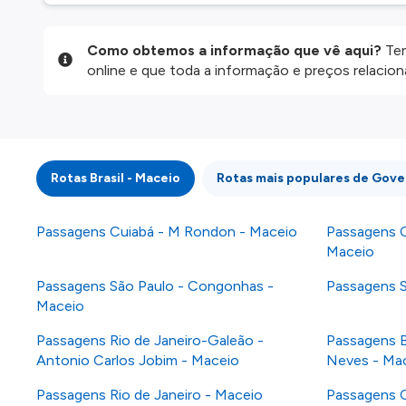
Como obtemos a informação que vê aqui?
Ten
online e que toda a informação e preços relaci
website são disponibilizados pelos nossos parce
informação atualizada, mas tenha em atenção qu
da informação publicada, por isso verifique com
fazer uma reserva. Para mais detalhes verifique 
Rotas Brasil - Maceio
Rotas mais populares de Gove
Passagens Cuiabá - M Rondon - Maceio
Passagens C
Maceio
Passagens São Paulo - Congonhas -
Passagens S
Maceio
Passagens Rio de Janeiro-Galeão -
Passagens B
Antonio Carlos Jobim - Maceio
Neves - Ma
Passagens Rio de Janeiro - Maceio
Passagens 