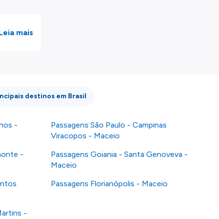
Leia mais
incipais destinos em Brasil
hos -
Passagens São Paulo - Campinas
Viracopos - Maceio
monte -
Passagens Goiania - Santa Genoveva -
Maceio
antos
Passagens Florianópolis - Maceio
artins -