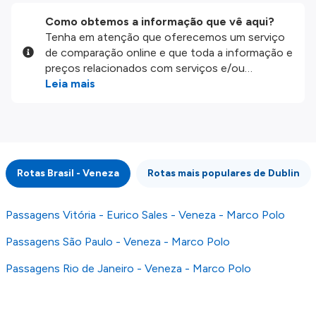
Como obtemos a informação que vê aqui?
Tenha em atenção que oferecemos um serviço
de comparação online e que toda a informação e
preços relacionados com serviços e/ou
produtos disponíveis no nosso website são
Leia mais
disponibilizados pelos nossos parceiros
externos. Fazemos o nosso melhor para lhe
mostrar informação atualizada, mas tenha em
atenção que não somos responsáveis pela
integridade ou pela precisão da informação
Rotas Brasil - Veneza
Rotas mais populares de Dublin
publicada, por isso verifique com atenção todas
as condições no website do parceiro antes de
fazer uma reserva. Para mais detalhes verifique
Passagens Vitória - Eurico Sales - Veneza - Marco Polo
os nossos
Termos e Condições
.
Passagens São Paulo - Veneza - Marco Polo
Passagens Rio de Janeiro - Veneza - Marco Polo