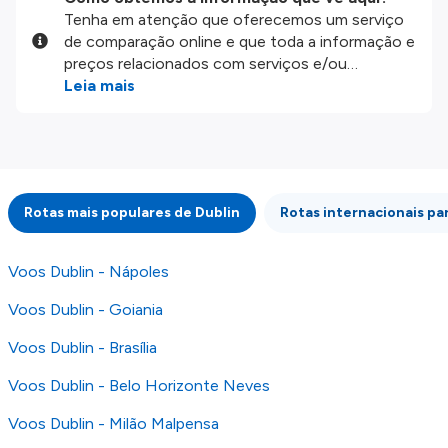
Tenha em atenção que oferecemos um serviço
de comparação online e que toda a informação e
preços relacionados com serviços e/ou
produtos disponíveis no nosso website são
Leia mais
disponibilizados pelos nossos parceiros
externos. Fazemos o nosso melhor para lhe
mostrar informação atualizada, mas tenha em
atenção que não somos responsáveis pela
integridade ou pela precisão da informação
Rotas mais populares de Dublin
Rotas internacionais par
publicada, por isso verifique com atenção todas
as condições no website do parceiro antes de
fazer uma reserva. Para mais detalhes verifique
Voos Dublin - Nápoles
os nossos
Termos e Condições
.
Voos Dublin - Goiania
Voos Dublin - Brasília
Voos Dublin - Belo Horizonte Neves
Voos Dublin - Milão Malpensa