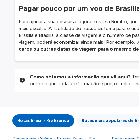
Pagar pouco por um voo de Brasíli
Para ajudar a sua pesquisa, agora existe a Rumbo, qu
mais escalas. A facilidade do nosso sistema para o usu
Brasília e Brasília, a classe de viagem e o número de pa
viagem, poderá economizar ainda mais! Por exemplo, 
caros ou outras datas de viagem para o mesmo de
Como obtemos a informação que vê aqui?
Ten
online e que toda a informação e preços relaci
website são disponibilizados pelos nossos parce
informação atualizada, mas tenha em atenção qu
da informação publicada, por isso verifique com
fazer uma reserva. Para mais detalhes verifique 
Rotas Brasil - Rio Branco
Rotas mais populares de Br
Passagens Vitória - Eurico Sales - Rio
Passagens C