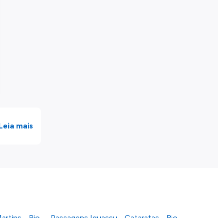
Leia mais
artins - Rio
Passagens Iguassu - Cataratas - Rio