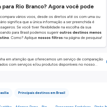
a para Rio Branco? Agora você pode
e compara vários voos, desde os diretos até os com uma ou
ário significa que a única informação a ser preenchida é
ssageiros. Se você tiver flexibilidade na escolha da sua
voando para Brasil podemos sugerir
outros destinos menos
stino
. Como? Aplique
nossos filtros
na página de pesquisa!
ha em atenção que oferecemos um serviço de comparação
onados com serviços e/ou produtos disponíveis no nosso
iros externos. Fazemos o nosso melhor para lhe mostrar
e não somos responsáveis pela integridade ou pela precisão
 atenção todas as condições no website do parceiro antes de
os nossos
Termos e Condições
.
asília
Principais destinos em Brasil
uritiba - Afonso Pena - Rio
Passagens Fortaleza - Pinto M