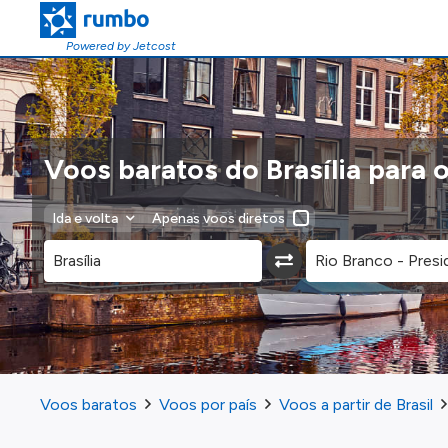
Powered by Jetcost
Voos baratos do Brasília para 
Ida e volta
Apenas voos diretos
Voos baratos
Voos por país
Voos a partir de Brasil