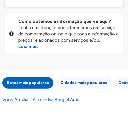
Como obtemos a informação que vê aqui?
Tenha em atenção que oferecemos um serviço
de comparação online e que toda a informação e
preços relacionados com serviços e/ou
produtos disponíveis no nosso website são
Leia mais
disponibilizados pelos nossos parceiros
externos. Fazemos o nosso melhor para lhe
mostrar informação atualizada, mas tenha em
atenção que não somos responsáveis pela
integridade ou pela precisão da informação
Rotas mais populares
Cidades mais populares
Dest
publicada, por isso verifique com atenção todas
as condições no website do parceiro antes de
fazer uma reserva. Para mais detalhes verifique
Voos Antália - Alexandria Borg el Arab
os nossos
Termos e Condições
.