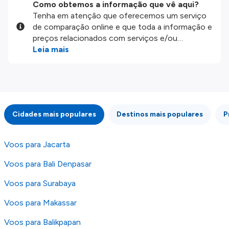
Como obtemos a informação que vê aqui?
Tenha em atenção que oferecemos um serviço
de comparação online e que toda a informação e
preços relacionados com serviços e/ou
produtos disponíveis no nosso website são
Leia mais
disponibilizados pelos nossos parceiros
externos. Fazemos o nosso melhor para lhe
mostrar informação atualizada, mas tenha em
atenção que não somos responsáveis pela
integridade ou pela precisão da informação
Cidades mais populares
Destinos mais populares
P
publicada, por isso verifique com atenção todas
as condições no website do parceiro antes de
fazer uma reserva. Para mais detalhes verifique
Voos para Jacarta
os nossos
Termos e Condições
.
Voos para Bali Denpasar
Voos para Surabaya
Voos para Makassar
Voos para Balikpapan