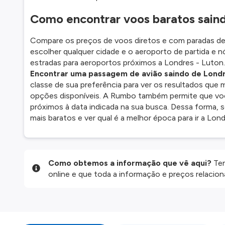
Como encontrar voos baratos sain
Compare os preços de voos diretos e com paradas d
escolher qualquer cidade e o aeroporto de partida e 
estradas para aeroportos próximos a Londres - Luton.
Encontrar uma passagem de avião saindo de Lond
classe de sua preferência para ver os resultados que
opções disponíveis. A Rumbo também permite que voc
próximos à data indicada na sua busca. Dessa forma, 
mais baratos e ver qual é a melhor época para ir a Lond
Como obtemos a informação que vê aqui?
Ten
online e que toda a informação e preços relaci
website são disponibilizados pelos nossos parce
informação atualizada, mas tenha em atenção qu
da informação publicada, por isso verifique com
fazer uma reserva. Para mais detalhes verifique 