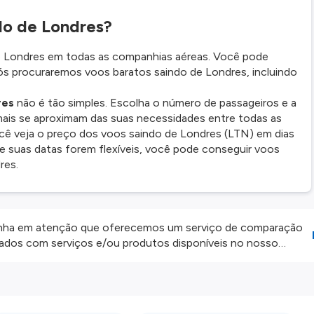
do de Londres?
e Londres em todas as companhias aéreas. Você pode
nós procuraremos voos baratos saindo de Londres, incluindo
res
não é tão simples. Escolha o número de passageiros e a
 mais se aproximam das suas necessidades entre todas as
ê veja o preço dos voos saindo de Londres (LTN) em dias
se suas datas forem flexíveis, você pode conseguir voos
res.
ha em atenção que oferecemos um serviço de comparação
onados com serviços e/ou produtos disponíveis no nosso
iros externos. Fazemos o nosso melhor para lhe mostrar
e não somos responsáveis pela integridade ou pela precisão
 atenção todas as condições no website do parceiro antes de
os nossos
Termos e Condições
.