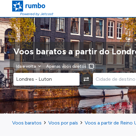
Powered by Jetcost
Voos baratos a partir do Lond
Ida e volta
Apenas voos diretos
Voos baratos
Voos por país
Voos a partir de Reino 