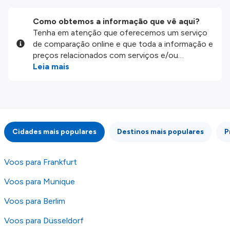
Como obtemos a informação que vê aqui?
Tenha em atenção que oferecemos um serviço
de comparação online e que toda a informação e
preços relacionados com serviços e/ou
produtos disponíveis no nosso website são
Leia mais
disponibilizados pelos nossos parceiros
externos. Fazemos o nosso melhor para lhe
mostrar informação atualizada, mas tenha em
atenção que não somos responsáveis pela
integridade ou pela precisão da informação
Cidades mais populares
Destinos mais populares
P
publicada, por isso verifique com atenção todas
as condições no website do parceiro antes de
fazer uma reserva. Para mais detalhes verifique
Voos para Frankfurt
os nossos
Termos e Condições
.
Voos para Munique
Voos para Berlim
Voos para Düsseldorf