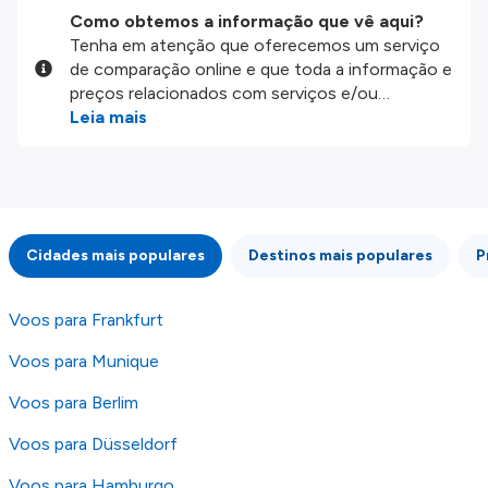
Como obtemos a informação que vê aqui?
Tenha em atenção que oferecemos um serviço
de comparação online e que toda a informação e
preços relacionados com serviços e/ou
produtos disponíveis no nosso website são
Leia mais
disponibilizados pelos nossos parceiros
externos. Fazemos o nosso melhor para lhe
mostrar informação atualizada, mas tenha em
atenção que não somos responsáveis pela
integridade ou pela precisão da informação
Cidades mais populares
Destinos mais populares
P
publicada, por isso verifique com atenção todas
as condições no website do parceiro antes de
fazer uma reserva. Para mais detalhes verifique
Voos para Frankfurt
os nossos
Termos e Condições
.
Voos para Munique
Voos para Berlim
Voos para Düsseldorf
Voos para Hamburgo