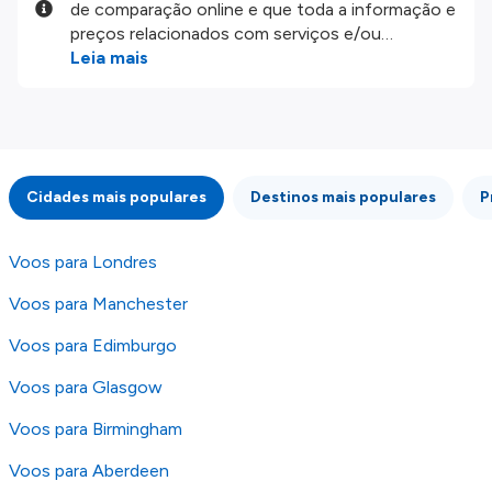
de comparação online e que toda a informação e
preços relacionados com serviços e/ou
produtos disponíveis no nosso website são
Leia mais
disponibilizados pelos nossos parceiros
externos. Fazemos o nosso melhor para lhe
mostrar informação atualizada, mas tenha em
atenção que não somos responsáveis pela
integridade ou pela precisão da informação
Cidades mais populares
Destinos mais populares
P
publicada, por isso verifique com atenção todas
as condições no website do parceiro antes de
fazer uma reserva. Para mais detalhes verifique
Voos para Londres
os nossos
Termos e Condições
.
Voos para Manchester
Voos para Edimburgo
Voos para Glasgow
Voos para Birmingham
Voos para Aberdeen