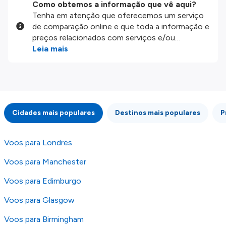
Como obtemos a informação que vê aqui?
Tenha em atenção que oferecemos um serviço
de comparação online e que toda a informação e
preços relacionados com serviços e/ou
produtos disponíveis no nosso website são
Leia mais
disponibilizados pelos nossos parceiros
externos. Fazemos o nosso melhor para lhe
mostrar informação atualizada, mas tenha em
atenção que não somos responsáveis pela
integridade ou pela precisão da informação
Cidades mais populares
Destinos mais populares
P
publicada, por isso verifique com atenção todas
as condições no website do parceiro antes de
fazer uma reserva. Para mais detalhes verifique
Voos para Londres
os nossos
Termos e Condições
.
Voos para Manchester
Voos para Edimburgo
Voos para Glasgow
Voos para Birmingham