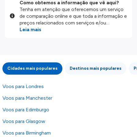
Como obtemos a informação que vê aqui?
Tenha em atenção que oferecemos um serviço
de comparação online e que toda a informação e
preços relacionados com serviços e/ou
produtos disponíveis no nosso website são
Leia mais
disponibilizados pelos nossos parceiros
externos. Fazemos o nosso melhor para lhe
mostrar informação atualizada, mas tenha em
atenção que não somos responsáveis pela
integridade ou pela precisão da informação
Cidades mais populares
Destinos mais populares
P
publicada, por isso verifique com atenção todas
as condições no website do parceiro antes de
fazer uma reserva. Para mais detalhes verifique
Voos para Londres
os nossos
Termos e Condições
.
Voos para Manchester
Voos para Edimburgo
Voos para Glasgow
Voos para Birmingham