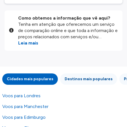
Como obtemos a informação que vê aqui?
Tenha em atenção que oferecemos um serviço
de comparação online e que toda a informação e
preços relacionados com serviços e/ou
produtos disponíveis no nosso website são
Leia mais
disponibilizados pelos nossos parceiros
externos. Fazemos o nosso melhor para lhe
mostrar informação atualizada, mas tenha em
atenção que não somos responsáveis pela
integridade ou pela precisão da informação
Cidades mais populares
Destinos mais populares
P
publicada, por isso verifique com atenção todas
as condições no website do parceiro antes de
fazer uma reserva. Para mais detalhes verifique
Voos para Londres
os nossos
Termos e Condições
.
Voos para Manchester
Voos para Edimburgo