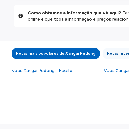
Como obtemos a informação que vê aqui?
Ten
online e que toda a informação e preços relaci
website são disponibilizados pelos nossos parce
informação atualizada, mas tenha em atenção qu
da informação publicada, por isso verifique com
fazer uma reserva. Para mais detalhes verifique 
Rotas mais populares de Xangai Pudong
Rotas inte
Voos Xangai Pudong - Recife
Voos Xangai