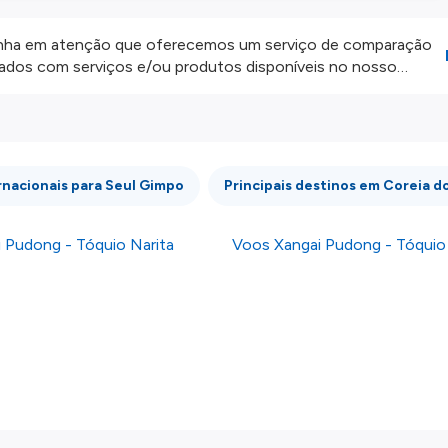
ha em atenção que oferecemos um serviço de comparação
onados com serviços e/ou produtos disponíveis no nosso
iros externos. Fazemos o nosso melhor para lhe mostrar
e não somos responsáveis pela integridade ou pela precisão
 atenção todas as condições no website do parceiro antes de
os nossos
Termos e Condições
.
rnacionais para Seul Gimpo
Principais destinos em Coreia do
 Pudong - Tóquio Narita
Voos Xangai Pudong - Tóqui