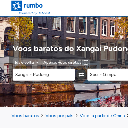
Powered by Jetcost
Voos baratos do Xangai Pudon
Ida e volta
Apenas voos diretos
Voos baratos
Voos por país
Voos a partir de China