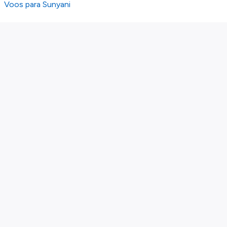
Voos para Sunyani
Sobre nós
Política de privacidade