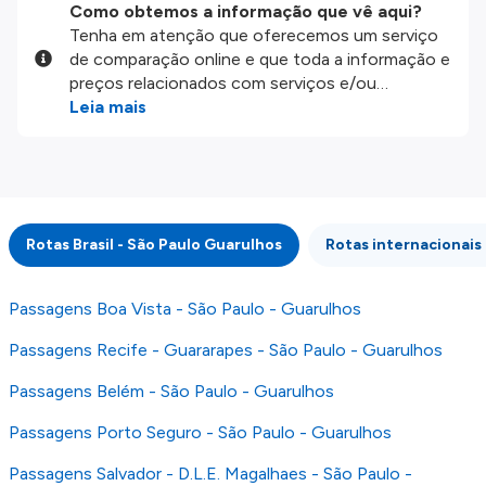
Como obtemos a informação que vê aqui?
Tenha em atenção que oferecemos um serviço
de comparação online e que toda a informação e
preços relacionados com serviços e/ou
produtos disponíveis no nosso website são
Leia mais
disponibilizados pelos nossos parceiros
externos. Fazemos o nosso melhor para lhe
mostrar informação atualizada, mas tenha em
atenção que não somos responsáveis pela
integridade ou pela precisão da informação
Rotas Brasil - São Paulo Guarulhos
Rotas internacionais
publicada, por isso verifique com atenção todas
as condições no website do parceiro antes de
fazer uma reserva. Para mais detalhes verifique
Passagens Boa Vista - São Paulo - Guarulhos
os nossos
Termos e Condições
.
Passagens Recife - Guararapes - São Paulo - Guarulhos
Passagens Belém - São Paulo - Guarulhos
Passagens Porto Seguro - São Paulo - Guarulhos
Passagens Salvador - D.L.E. Magalhaes - São Paulo -